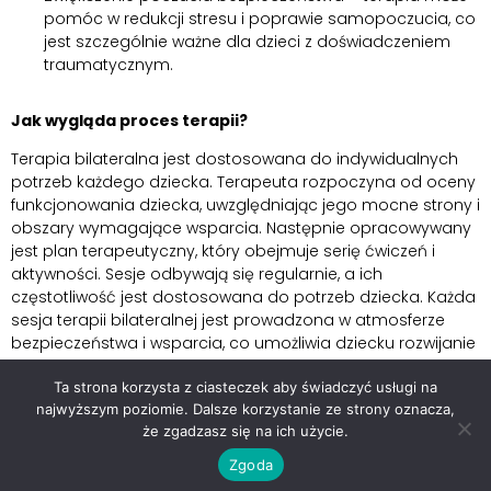
pomóc w redukcji stresu i poprawie samopoczucia, co
jest szczególnie ważne dla dzieci z doświadczeniem
traumatycznym.
Jak wygląda proces terapii?
Terapia bilateralna jest dostosowana do indywidualnych
potrzeb każdego dziecka. Terapeuta rozpoczyna od oceny
funkcjonowania dziecka, uwzględniając jego mocne strony i
obszary wymagające wsparcia. Następnie opracowywany
jest plan terapeutyczny, który obejmuje serię ćwiczeń i
aktywności. Sesje odbywają się regularnie, a ich
częstotliwość jest dostosowana do potrzeb dziecka. Każda
sesja terapii bilateralnej jest prowadzona w atmosferze
bezpieczeństwa i wsparcia, co umożliwia dziecku rozwijanie
nowych umiejętności w komfortowych warunkach.
Ta strona korzysta z ciasteczek aby świadczyć usługi na
Dlaczego warto skorzystać z terapii bilateralnej w
najwyższym poziomie. Dalsze korzystanie ze strony oznacza,
naszej poradni?
że zgadzasz się na ich użycie.
W naszej poradni oferujemy terapię bilateralną
Zgoda
prowadzoną przez doświadczonych terapeutów, którzy