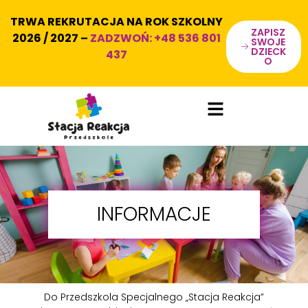
TRWA REKRUTACJA NA ROK SZKOLNY
ZAPISZ
2026 / 2027 –
ZADZWOŃ:
+48 536 801
SWOJE
DZIECK
437
O
INFORMACJE
Do Przedszkola Specjalnego „Stacja Reakcja”