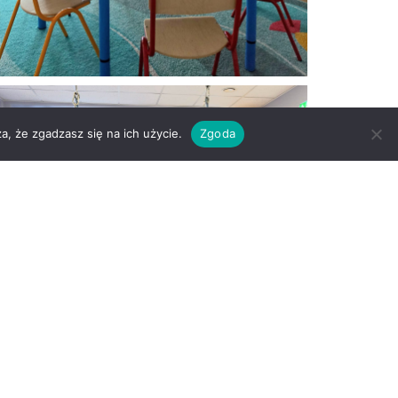
a, że zgadzasz się na ich użycie.
Zgoda